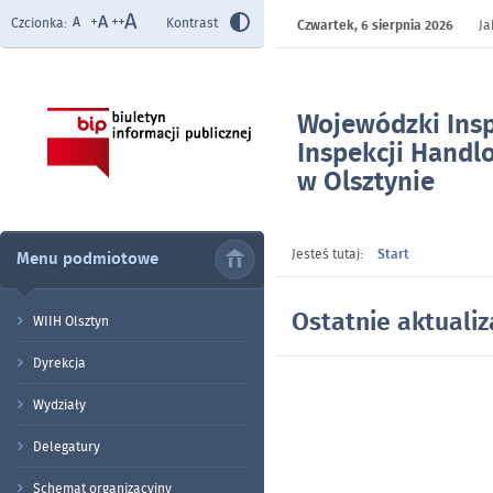
Czcionka:
Kontrast
Czwartek,
6 sierpnia 2026
Ja
Wojewódzki Ins
Inspekcji Handl
w Olsztynie
- Strona główna
Jesteś tutaj:
Start
Menu podmiotowe
Ostatnie aktualiz
WIIH Olsztyn
Dyrekcja
Wydziały
Delegatury
Schemat organizacyjny