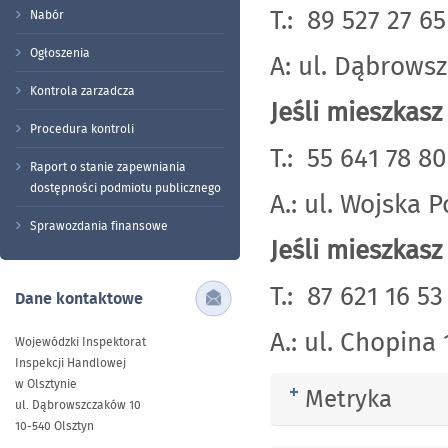
T.: 89 527 
Nabór
Ogłoszenia
A: ul. Dąbrows
Kontrola zarzadcza
Jeśli mieszkas
Procedura kontroli
T.: 55 641 
Raport o stanie zapewniania
dostępności podmiotu publicznego
A.: ul. Wojska 
Sprawozdania finansowe
Jeśli mieszkas
T.: 87 621 
Dane kontaktowe
A.: ul. Chopina 
Wojewódzki Inspektorat
Inspekcji Handlowej
w Olsztynie
Metryka
Rozwiń
ul. Dąbrowszczaków 10
10-540 Olsztyn