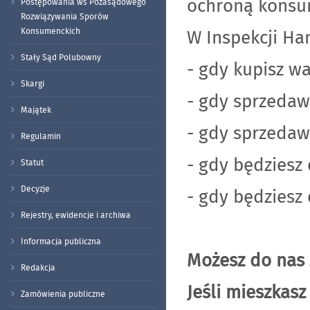
ochroną konsu
Postępowania ws Pozasądowego
Rozwiązywania Sporów
Konsumenckich
W Inspekcji Ha
Stały Sąd Polubowny
- gdy kupisz w
Skargi
- gdy sprzedaw
Majątek
- gdy sprzedaw
Regulamin
- gdy będziesz 
Statut
Decyzje
- gdy będziesz
Rejestry, ewidencje i archiwa
Informacja publiczna
Możesz do nas 
Redakcja
Jeśli mieszkasz
Zamówienia publiczne