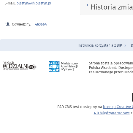
E-mail:
olsztyn@ih.olsztyn.pl
Historia zmi
Rozwiń
Odwiedziny:
453664
Instrukcja korzystania z BIP
D
Menu Stopka
Strona zostala opracowan
Polska Akademia Dostepn
realizowanego przez
Funda
PAD CMS jest dostępny na
licencji
Creative
4.0 Międzynarodowe
z