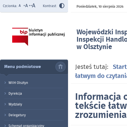
Czcionka:
Kontrast
Poniedziałek,
10 sierpnia 2026
Wojewódzki Ins
Inspekcji Handl
w Olsztynie
- Informacja o 
tekście łatwym d
Jesteś tutaj:
Start
Menu podmiotowe
zrozumienia
łatwym do czytani
WIIH Olsztyn
Informacja 
Dyrekcja
tekście łatw
Wydziały
zrozumienia
Delegatury
Schemat organizacyjny