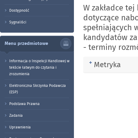
W zakładce tej
Dostępność
dotyczące nabo
Sygnaliści
spełniających 
kandydatów za
Menu przedmiotowe
- terminy rozm
Informacja o Inspekcji Handlowej w
Metryka
Rozwiń
tekście łatwym do czytania i
zrozumienia
Elektroniczna Skrzynka Podawcza
(ESP)
Podstawa Prawna
Zadania
Uprawnienia