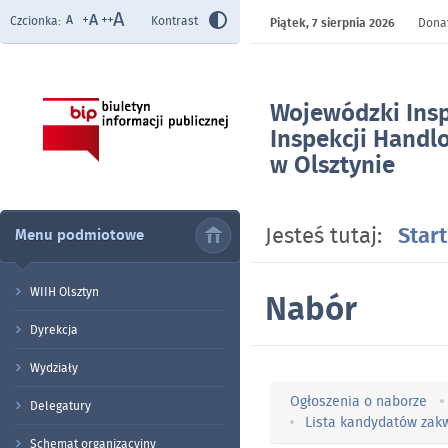
Czcionka:
Kontrast
Piątek,
7 sierpnia 2026
Donat
Wojewódzki Ins
Inspekcji Handl
w Olsztynie
- Nabór
Jesteś tutaj:
Start
Menu podmiotowe
WIIH Olsztyn
Nabór
Dyrekcja
Wydziały
Ogłoszenia o naborze
Delegatury
Lista kandydatów zak
Schemat organizacyjny