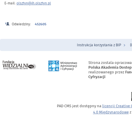
E-mail:
olsztyn@ih.olsztyn.pl
Odwiedziny:
452605
Instrukcja korzystania z BIP
D
Menu Stopka
Strona zostala opracowa
Polska Akademia Dostep
realizowanego przez
Fun
Cyfryzacji
PAD CMS jest dostępny na
licencji
Creative
4.0 Międzynarodowe
z