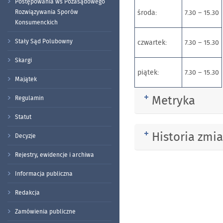
Postępowania ws Pozasądowego
Rozwiązywania Sporów
środa:
7.30 – 15.30
Konsumenckich
Stały Sąd Polubowny
czwartek:
7.30 – 15.30
Skargi
piątek:
7.30 – 15.30
Majątek
Metryka
Rozwiń
Regulamin
Statut
Historia zmi
Rozwiń
Decyzje
Rejestry, ewidencje i archiwa
Informacja publiczna
Redakcja
Zamówienia publiczne