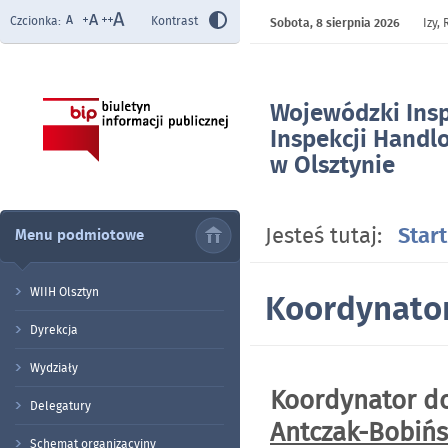
Czcionka:
Kontrast
Sobota,
8 sierpnia 2026
Izy,
Wojewódzki Ins
Inspekcji Handl
w Olsztynie
- Koordynator 
Jesteś tutaj:
Start
Menu podmiotowe
WIIH Olsztyn
Koordynator
Dyrekcja
Wydziały
Koordynator do
Delegatury
Antczak-Bobiń
Schemat organizacyjny