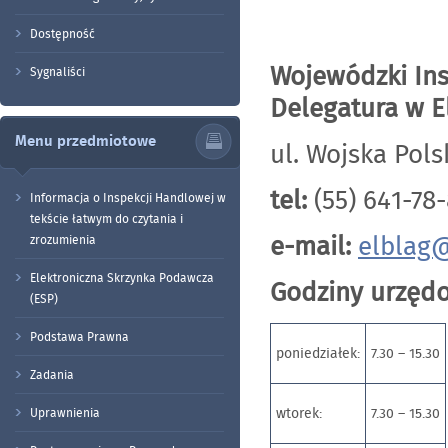
Dostępność
Wojewódzki Ins
Sygnaliści
Delegatura w E
Menu przedmiotowe
ul. Wojska Pols
tel:
(55) 641-78
Informacja o Inspekcji Handlowej w
tekście łatwym do czytania i
e-mail:
elblag@
zrozumienia
Elektroniczna Skrzynka Podawcza
Godziny urzęd
(ESP)
Podstawa Prawna
poniedziałek:
7.30 – 15.30
Zadania
wtorek:
7.30 – 15.30
Uprawnienia