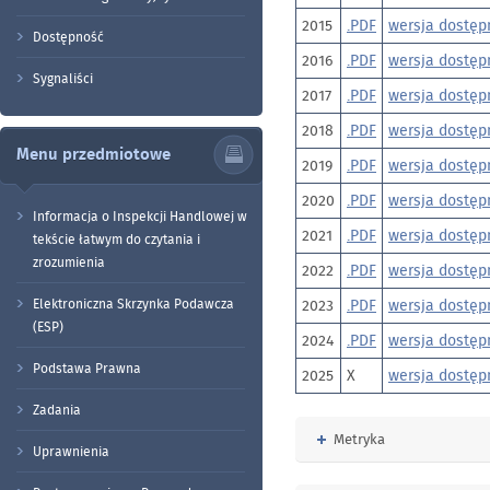
2015
.PDF
wersja dostęp
Dostępność
2016
.PDF
wersja dostęp
Sygnaliści
2017
.PDF
wersja dostęp
2018
.PDF
wersja dostęp
Menu przedmiotowe
2019
.PDF
wersja dostęp
2020
.PDF
wersja dostęp
Informacja o Inspekcji Handlowej w
2021
.PDF
wersja dostęp
tekście łatwym do czytania i
zrozumienia
2022
.PDF
wersja dostęp
Elektroniczna Skrzynka Podawcza
2023
.PDF
wersja dostęp
(ESP)
2024
.PDF
wersja dostęp
Podstawa Prawna
2025
X
wersja dostęp
Zadania
Rozwiń
Metryka
Uprawnienia