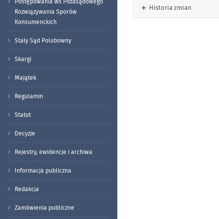
Postępowania ws Pozasądowego
Rozwiń
Historia zmian
Rozwiązywania Sporów
Konsumenckich
Stały Sąd Polubowny
Skargi
Majątek
Regulamin
Statut
Decyzje
Rejestry, ewidencje i archiwa
Informacja publiczna
Redakcja
Zamówienia publiczne