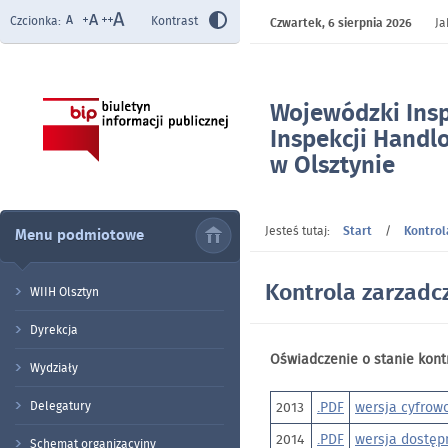
Czcionka:
Kontrast
Czwartek,
6 sierpnia 2026
Ja
Wojewódzki Ins
Inspekcji Handl
w Olsztynie
- Kontrola zarz
Jesteś tutaj:
Start
/
Kontrol
Menu podmiotowe
Kontrola zarzadc
WIIH Olsztyn
Dyrekcja
Oświadczenie o stanie kontr
Wydziały
Delegatury
2013
.PDF
wersja cyfrow
2014
.PDF
wersja dostęp
Schemat organizacyjny