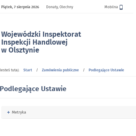
Piątek,
7 sierpnia 2026
Donaty, Olechny
Wersja
Mobilna
Wojewódzki Inspektorat
Inspekcji Handlowej
w Olsztynie
- Podlegające Ustawie
Jesteś tutaj:
Start
/
Zamówienia publiczne
/
Podlegające Ustawie
Podlegające Ustawie
Rozwiń
Metryka