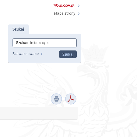
Mapa strony
Szukaj
Tutaj wpisz szukaną frazę:
Wyszukiwanie
Zaawansowane