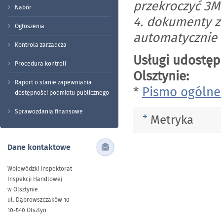
przekroczyć 3M
Nabór
4. dokumenty z
Ogłoszenia
automatycznie 
Kontrola zarzadcza
Usługi udostęp
Procedura kontroli
Olsztynie:
Raport o stanie zapewniania
*
Pismo ogólne
dostępności podmiotu publicznego
Sprawozdania finansowe
Metryka
Rozwiń
Dane kontaktowe
Wojewódzki Inspektorat
Inspekcji Handlowej
w Olsztynie
ul. Dąbrowszczaków 10
10-540 Olsztyn