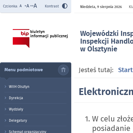
Czcionka:
Kontrast
Niedziela,
9 sierpnia 2026
Kl
Wojewódzki Ins
Inspekcji Handl
w Olsztynie
- Elektroniczna
(ESP)
Jesteś tutaj:
Start
Menu podmiotowe
WIIH Olsztyn
Elektronicz
Dyrekcja
Wydziały
W celu złoż
Delegatury
posiadanie
Schemat organizacyjny