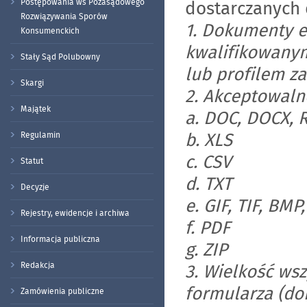
Postępowania ws Pozasądowego
dostarczanych 
Rozwiązywania Sporów
1. Dokumenty e
Konsumenckich
kwalifikowany
Stały Sąd Polubowny
lub profilem 
Skargi
2. Akceptowaln
Majątek
a. DOC, DOCX, 
b. XLS
Regulamin
c. CSV
Statut
d. TXT
Decyzje
e. GIF, TIF, BMP
Rejestry, ewidencje i archiwa
f. PDF
Informacja publiczna
g. ZIP
Redakcja
3. Wielkość ws
formularza (do
Zamówienia publiczne