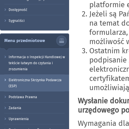
platformie
Dostępność
Jeżeli są P
na temat d
Sygnaliści
formularza,
możliwość w
Menu przedmiotowe
Ostatnim kr
Informacja o Inspekcji Handlowej w
podpisanie
tekście łatwym do czytania i
elektronic
zrozumienia
certyfikate
Elektroniczna Skrzynka Podawcza
umożliwiaj
(ESP)
Podstawa Prawna
Wysłanie doku
urzędowego po
Zadania
Uprawnienia
Wymagania dla