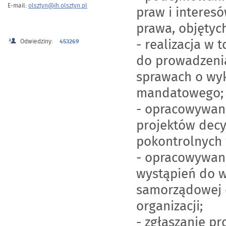
E-mail:
olsztyn@ih.olsztyn.pl
praw i interes
prawa, objętyc
- realizacja w 
Odwiedziny:
453269
do prowadzeni
sprawach o wy
mandatowego;
- opracowywani
projektów decy
pokontrolnych 
- opracowywani
wystąpień do w
samorządowej o
organizacji;
- zgłaszanie p