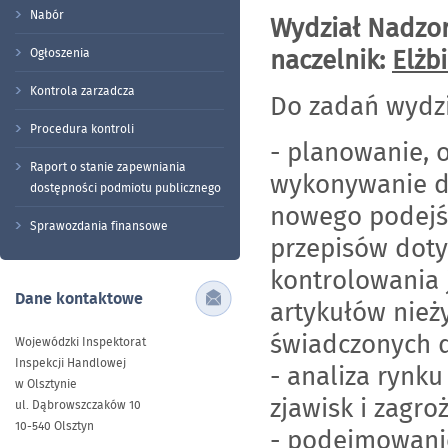
Nabór
Wydział Nadzor
naczelnik:
Elżb
Ogłoszenia
Kontrola zarzadcza
Do zadań wydzi
Procedura kontroli
- planowanie, 
Raport o stanie zapewniania
wykonywanie dz
dostępności podmiotu publicznego
nowego podejś
Sprawozdania finansowe
przepisów doty
kontrolowania 
Dane kontaktowe
artykułów nież
świadczonych d
Wojewódzki Inspektorat
Inspekcji Handlowej
- analiza rynk
w Olsztynie
zjawisk i zagro
ul. Dąbrowszczaków 10
10-540 Olsztyn
- podejmowanie