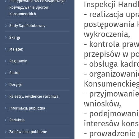
Postępowania ws Pozasądowego
Inspekcji Hand
Rozwiązywania Sporów
- realizacja u
Konsumenckich
postępowania 
Stały Sąd Polubowny
wykroczenia,
Skargi
- kontrola praw
Majątek
przepisów w p
Regulamin
- obsługa kadr
- organizowani
Statut
Konsumenckieg
Decyzje
- przyjmowanie
Rejestry, ewidencje i archiwa
wniosków,
Informacja publiczna
- podejmowanie
Redakcja
interesów kon
- prowadzenie
Zamówienia publiczne