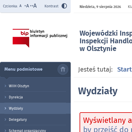
Czcionka:
Kontrast
Niedziela,
9 sierpnia 2026
Kl
Wojewódzki Ins
Inspekcji Handl
w Olsztynie
- Wydziały
Jesteś tutaj:
Start
Menu podmiotowe
WIIH Olsztyn
Wydziały
Dyrekcja
Wydziały
Wyświetlany a
Delegatury
by przejść do 
Schemat organizacyjny