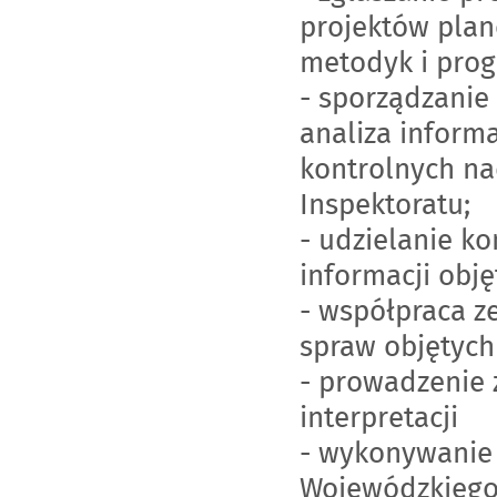
projektów plan
metodyk i pro
- sporządzanie
analiza informa
kontrolnych n
Inspektoratu;
- udzielanie k
informacji obj
- współpraca z
spraw objętych
- prowadzenie 
interpretacji
- wykonywanie 
Wojewódzkiego 