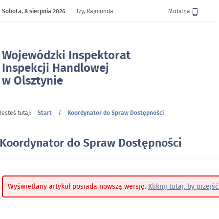
Sobota,
8 sierpnia 2026
Izy, Rajmunda
Wersja
Mobilna
Wojewódzki Inspektorat
Inspekcji Handlowej
w Olsztynie
- Koordynator do Spraw Dostępności
Jesteś tutaj:
Start
/
Koordynator do Spraw Dostępności
Koordynator do Spraw Dostępności
Wyświetlany artykuł posiada nowszą wersję.
Kliknij tutaj, by przej